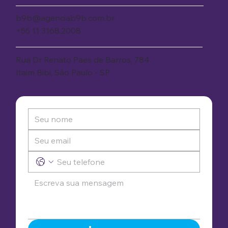
b9b@agenciab9b.com.br
+55 11 3168.2008
Rua Dr Renato Paes de Barros, 784
Itaim Bibi, São Paulo - SP