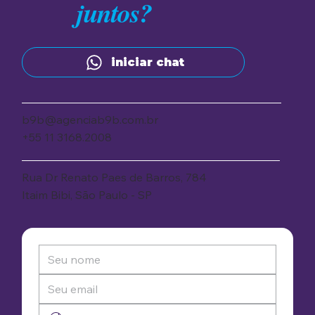
juntos?
iniciar chat
b9b@agenciab9b.com.br
+55 11 3168.2008
Rua Dr Renato Paes de Barros, 784
Itaim Bibi, São Paulo - SP