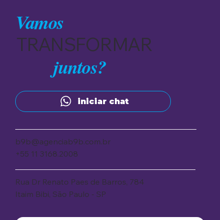
Vamos
TRANSFORMAR
juntos?
iniciar chat
b9b@agenciab9b.com.br
+55 11 3168.2008
Rua Dr Renato Paes de Barros, 784
Itaim Bibi, São Paulo - SP